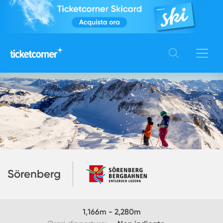
Sörenberg
1,166
m -
2,280
m