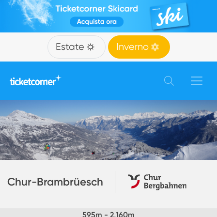
Estate
Inverno
Chur-Brambrüesch
595
m -
2,160
m