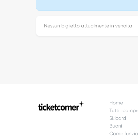
Nessun biglietto attualmente in vendita
Home
Tutti i compr
Skicard
Buoni
Come funzi