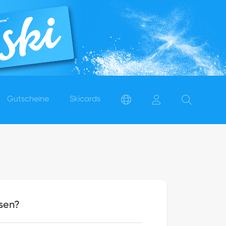
Gutscheine
Skicards
sen?