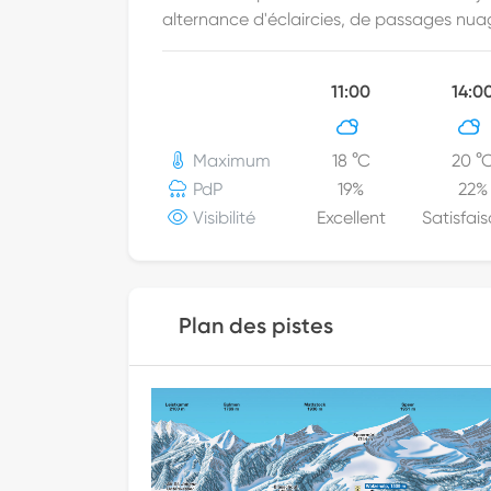
alternance d'éclaircies, de passages nua
11:00
14:0
Maximum
18
°C
20
°
PdP
19
%
22
%
Visibilité
Excellent
Satisfai
Plan des pistes