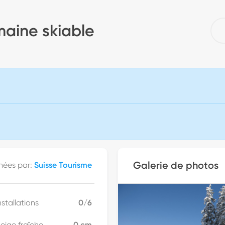
maine skiable
Galerie de photos
nées par
:
Suisse Tourisme
nstallations
0
/
6
eige fraîche
0
cm