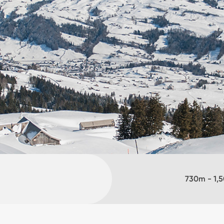
730
m -
1,