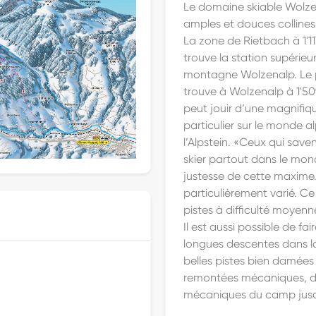
Le domaine skiable Wolze
amples et douces collines
La zone de Rietbach à 1'117
trouve la station supérieu
montagne Wolzenalp. Le p
trouve à Wolzenalp à 1'50
peut jouir d’une magnifiqu
particulier sur le monde a
l’Alpstein. «Ceux qui save
skier partout dans le mo
justesse de cette maxime.
particulièrement varié. C
pistes à difficulté moyenne 
Il est aussi possible de fa
longues descentes dans l
belles pistes bien damées 
remontées mécaniques, de
mécaniques du camp jusqu