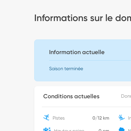
Informations sur le do
Information actuelle
Saison terminée
Conditions actuelles
Don
Pistes
0
/
12
km
I
Hauteur neige
0
cm
N