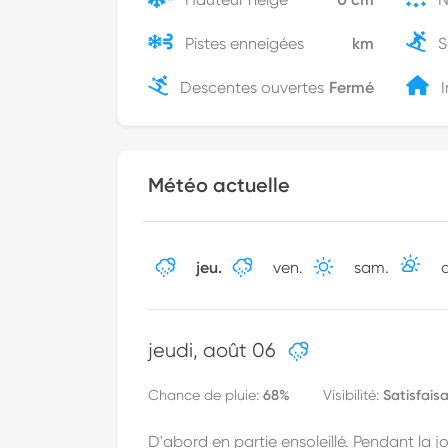
Pistes enneigées
km
S
Descentes ouvertes
Fermé
I
Météo actuelle
jeu.
ven.
sam.
jeudi
,
août 06
68
%
Satisfais
Chance de pluie
:
Visibilité
:
D'abord en partie ensoleillé. Pendant la j