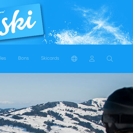
les
Bons
Skicards