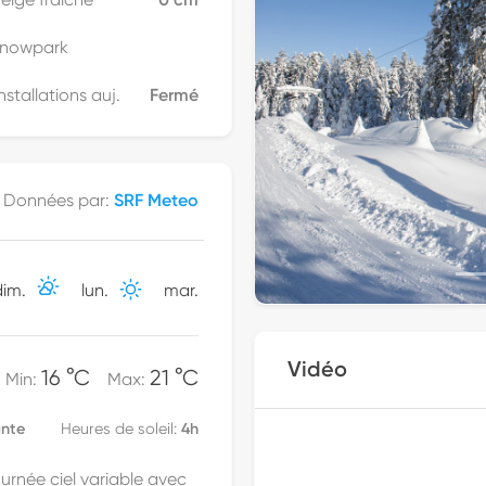
nowpark
nstallations auj.
Fermé
Previous
Données par
:
SRF Meteo
dim.
lun.
mar.
Vidéo
16 °C
21 °C
Min
:
Max
:
ante
4h
Heures de soleil
:
ournée ciel variable avec