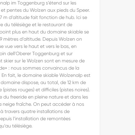
nalp im Toggenburg s’étend sur les
 et pentes du Wolzen aux pieds du Speer.
 m d’altitude fait fonction de hub. Ici se
re du télésiège et le restaurant de
oint plus en haut du domaine skiable se
9 mètres d’altitude. Depuis Wolzen on
e vue vers le haut et vers le bas, en
lpin dell'Oberer Toggenburg et sur
nt skier sur le Wolzen sont en mesure de
nde» : nous sommes convaincus de la
 En fait, le domaine skiable Wolzenalp est
e domaine dispose, au total, de 12 km de
(pistes rouges) et difficiles (pistes noires).
ire du freeride en pleine nature et dans les
a neige fraîche. On peut accéder à nos
à travers quatre installations de
puis l’installation de remontées
’au télésiège.