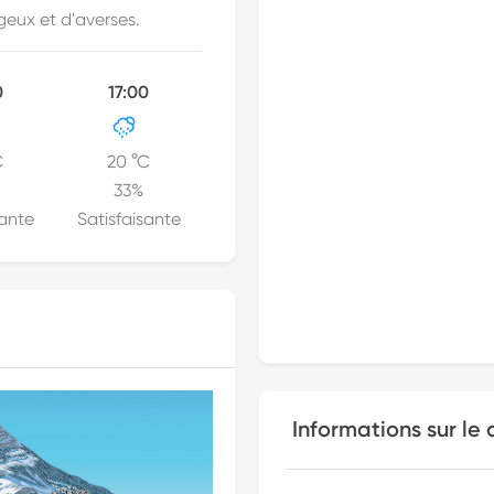
geux et d'averses.
0
17:00
C
20
°C
33
%
sante
Satisfaisante
Informations sur le