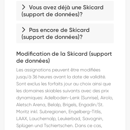
Vous avez déjà une Skicard
(support de données)?
Pas encore de Skicard
Lors du processus de commande, vous
(support de données)?
pouvez enregistrer votre Skicard (support
de données) existante ou sélectionner une
carte déjà enregistrée. Il est également
Veuillez sélectionner l'un des modes de
Modification de la Skicard (support
possible d'attribuer différents billets à
livraison disponibles pour votre billet lors du
de données)
différentes Skicards (supports de données).
processus de commande:
Les assignations peuvent être modifiées
Remarque
: en hiver, les billets peuvent
jusqu'à 36 heures avant la date de validité.
«Commander une nouvelle Skicard»
également être attribués ultérieurement à
Sont exclus les forfaits jour au choix ainsi que
La Skicard vous sera envoyée par la
une Skicard ou à un support de données.
les domaines skiables suivants avec des prix
poste. N'oubliez pas d'enregistrer
En été, cette possibilité n'existe pas.
dynamiques: Adelboden-Lenk (Sunrise), Airolo,
votre Skicard dans votre compte
Aletsch Arena, Belalp, Brigels, Engadin/St.
client sous «Skicards» après l'achat,
Moritz inkl. Subregionen, Engelberg-Titlis,
puis d'attribuer le billet sous «Billets».
LAAX, Lauchernalp, Leukerbad, Savognin,
«Automate de pick-up»
Splügen und Tschiertschen. Dans ce cas,
Vous recevez un code QR par e-mail