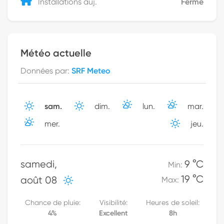
Installations auj.
Fermé
Météo actuelle
Données par
:
SRF Meteo
sam.
dim.
lun.
mar.
mer.
jeu.
samedi
,
9 °C
Min
:
19 °C
août 08
Max
:
Chance de pluie
:
Visibilité
:
Heures de soleil
:
4
%
Excellent
8h