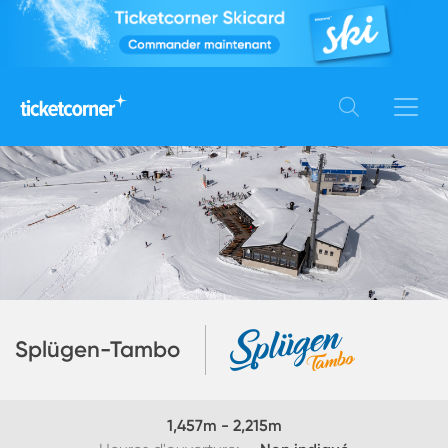
Splügen-Tambo
1,457
m -
2,215
m